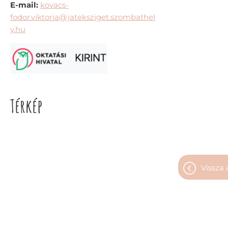
E-mail:
kovacs-
fodor.viktoria@jateksziget.szombathel
y.hu
Térkép
vissza