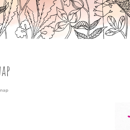
nap
 nap