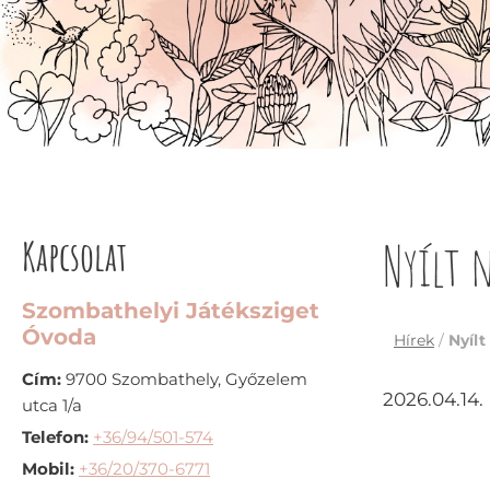
Kapcsolat
Nyílt 
Szombathelyi Játéksziget
Óvoda
Hírek
/
Nyílt
Cím:
9700 Szombathely, Győzelem
2026.04.14.
utca 1/a
Telefon:
+36/94/501-574
Mobil:
+36/20/370-6771