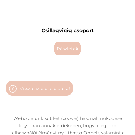
Csillagvirág csoport
részletek
vissza az előző oldalra!
Weboldalunk sütiket (cookie) használ működése
folyamán annak érdekében, hogy a legjobb
Oldal információk
Adatkezelési tájékoztató
felhasználói élményt nyújthassa Önnek, valamint a