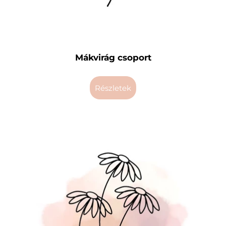
Mákvirág csoport
részletek